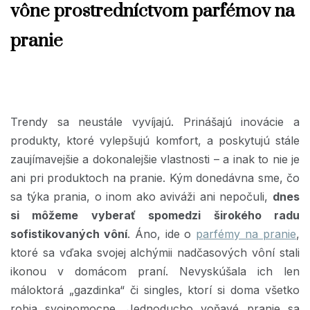
vône prostredníctvom parfémov na
pranie
Trendy sa neustále vyvíjajú. Prinášajú inovácie a
produkty, ktoré vylepšujú komfort, a poskytujú stále
zaujímavejšie a dokonalejšie vlastnosti – a inak to nie je
ani pri produktoch na pranie. Kým donedávna sme, čo
sa týka prania, o inom ako aviváži ani nepočuli,
dnes
si môžeme vyberať spomedzi širokého radu
sofistikovaných vôní
. Áno, ide o
parfémy na pranie
,
ktoré sa vďaka svojej alchýmii nadčasových vôní stali
ikonou v domácom praní. Nevyskúšala ich len
máloktorá „gazdinka“ či singles, ktorí si doma všetko
robia svojpomocne. Jednoducho voňavé pranie sa