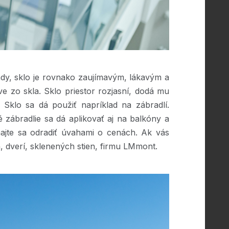
ady, sklo je rovnako zaujímavým, lákavým a
zo skla. Sklo priestor rozjasní, dodá mu
. Sklo sa dá použiť napríklad na zábradlí.
 zábradlie sa dá aplikovať aj na balkóny a
hajte sa odradiť úvahami o cenách. Ak vás
n, dverí, sklenených stien, firmu LMmont.