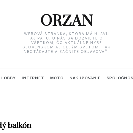
ORZAN
WEBOVÁ STRÁNKA, KTORÁ MÁ HLAVU
AJ PÄTU. U NÁS SA DOZVIETE O
VŠETKOM, ČO AKTUÁLNE HÝBE
SLOVENSKOM AJ CELÝM SVETOM. TAK
NEOTÁĽAJTE A ZAČNITE OBJAVOVAŤ.
HOBBY
INTERNET
MOTO
NAKUPOVANIE
SPOLOČNO
dý balkón