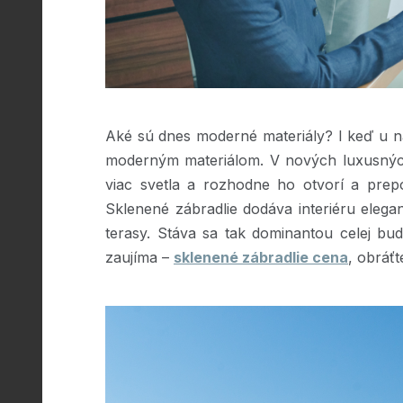
Aké sú dnes moderné materiály? I keď u ná
moderným materiálom. V nových luxusných
viac svetla a rozhodne ho otvorí a prepoj
Sklenené zábradlie dodáva interiéru elega
terasy. Stáva sa tak dominantou celej bu
zaujíma –
sklenené zábradlie cena
, obráť