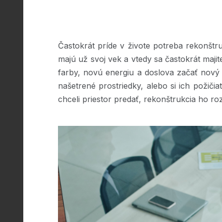
Častokrát príde v živote potreba rekonšt
majú už svoj vek a vtedy sa častokrát majite
farby, novú energiu a doslova začať nový 
našetrené prostriedky, alebo si ich požičia
chceli priestor predať, rekonštrukcia ho 