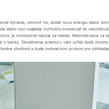
ruovať bývanie, obnoviť ho, dodať novú energiu alebo šm
lia alebo noví majitelia rozhodnú investovať do rekonštrukc
život, je mnohokrát naozaj na mieste. Rekonštrukcia sa d
te z banky. Skvalitnenie priestoru vám určite dodá mnoho n
rozhodne zhodnotí a bude motivačným prvkom pre obhliadaj