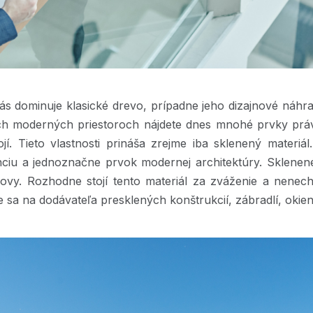
s dominuje klasické drevo, prípadne jeho dizajnové náhr
 moderných priestoroch nájdete dnes mnohé prvky práve 
í. Tieto vlastnosti prináša zrejme iba sklenený materiál
nciu a jednoznačne prvok modernej architektúry. Sklenené
dovy. Rozhodne stojí tento materiál za zváženie a nenec
te sa na dodávateľa presklených konštrukcií, zábradlí, okie