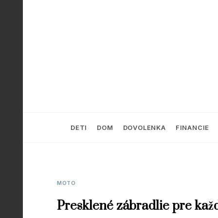
Skip
to
content
DETI
DOM
DOVOLENKA
FINANCIE
MOTO
Presklené zábradlie pre kaž